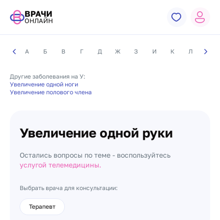
ВРАЧИ
ОНЛАЙН
А
Б
В
Г
Д
Ж
З
И
К
Л
М
Другие заболевания на У:
Увеличение одной ноги
Увеличение полового члена
Увеличение одной руки
Остались вопросы по теме - воспользуйтесь
услугой телемедицины.
Выбрать врача для консультации:
Терапевт