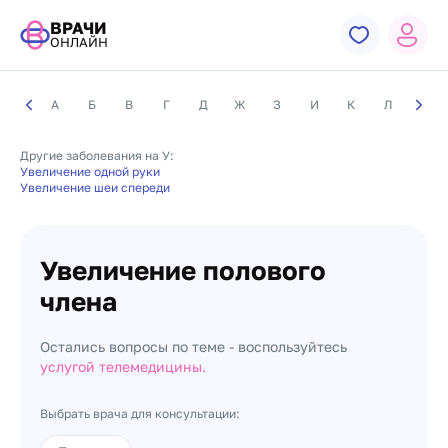
ВРАЧИ
ОНЛАЙН
А
Б
В
Г
Д
Ж
З
И
К
Л
М
Другие заболевания на У:
Увеличение одной руки
Увеличение шеи спереди
Увеличение полового
члена
Остались вопросы по теме - воспользуйтесь
услугой телемедицины.
Выбрать врача для консультации: