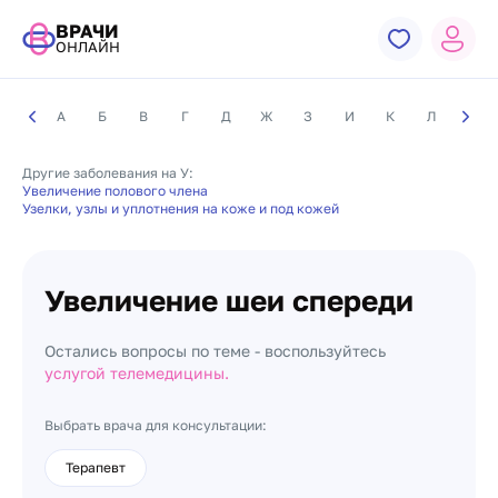
ВРАЧИ
ОНЛАЙН
А
Б
В
Г
Д
Ж
З
И
К
Л
М
Другие заболевания на У:
Увеличение полового члена
Узелки, узлы и уплотнения на коже и под кожей
Увеличение шеи спереди
Остались вопросы по теме - воспользуйтесь
услугой телемедицины.
Выбрать врача для консультации:
Терапевт