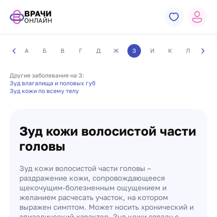
ВРАЧИ
ОНЛАЙН
А
Б
В
Г
Д
Ж
З
И
К
Л
М
Другие заболевания на З:
Зуд влагалища и половых губ
Зуд кожи по всему телу
Зуд кожи волосистой части
головы
Зуд кожи волосистой части головы –
раздражение кожи, сопровождающееся
щекочущим-болезненным ощущением и
желанием расчесать участок, на котором
выражен симптом. Может носить хронический и
эпизодический характер. Зуд кожи связан с