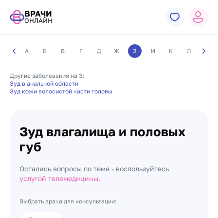
ВРАЧИ
ОНЛАЙН
А
Б
В
Г
Д
Ж
З
И
К
Л
М
Другие заболевания на З:
Зуд в анальной области
Зуд кожи волосистой части головы
Зуд влагалища и половых
губ
Остались вопросы по теме - воспользуйтесь
услугой телемедицины.
Выбрать врача для консультации: